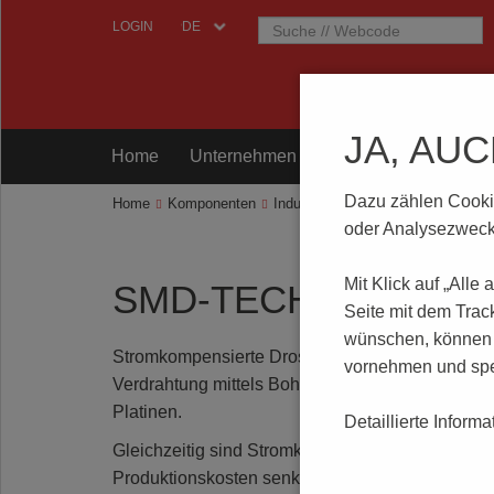
LOGIN
JA, AU
Home
Unternehmen
Komponenten
Prü
Dazu zählen Cookies
Home
Komponenten
Induktivitäten
Standard Stromko
oder Analysezwecke
Mit Klick auf „Alle
SMD-TECHNOLOGIE
Seite mit dem Trac
wünschen, können S
Stromkompensierte Drosseln in SMD-Technologie w
vornehmen und spe
Verdrahtung mittels Bohrlöcher. Dies ermöglicht
Platinen.
Detaillierte Inform
Gleichzeitig sind Stromkompensierte Drosseln i
Produktionskosten senkt.