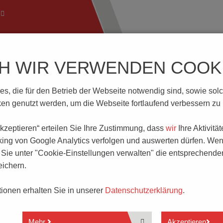
CH WIR VERWENDEN COOKI
ftechnik
Wissenswertes
Download | Service
Branch
, die für den Betrieb der Webseite notwendig sind, sowie solche
mpensierte Drosseln
SMD
n genutzt werden, um die Webseite fortlaufend verbessern zu
 akzeptieren“ erteilen Sie Ihre Zustimmung, dass
wir
Ihre Aktivitä
king von Google Analytics verfolgen und auswerten dürfen. Wen
ie unter "Cookie-Einstellungen verwalten" die entsprechende
erden direkt auf die Leiterplatte gelötet und benötigen keine
ichern.
 eine höhere Packungsdichte von elektronischen Bauteilen auf 
ationen erhalten Sie in unserer
Datenschutzerklärung
.
n SMD-Technologie für die Automatische Bestückung geeignet 
Mehr
Akzeptieren