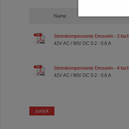
Name
Stromkompensierte Drosseln - 2-fac
42V AC / 80V DC 0.2 - 0.6 A
Stromkompensierte Drosseln - 4-fac
42V AC / 80V DC 0.2 - 0.6 A
zurück