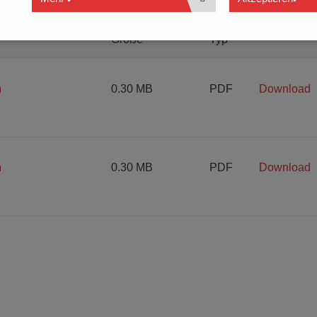
Größe
Typ
h
0.30 MB
PDF
Download
h
0.30 MB
PDF
Download