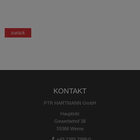
zurück
KONTAKT
PTR HARTMANN GmbH
Hauptsitz
Gewerbehof 38
59368 Werne
+49 2389 7988-0