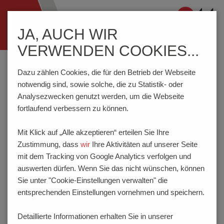
Navigation
JA, AUCH WIR
ein-/ausblenden
VERWENDEN COOKIES...
Home
Kontakt
Deutschland
Dazu zählen Cookies, die für den Betrieb der Webseite
notwendig sind, sowie solche, die zu Statistik- oder
Analysezwecken genutzt werden, um die Webseite
AUSSENDIENST D
fortlaufend verbessern zu können.
EUTSCHLAND
Mit Klick auf „Alle akzeptieren“ erteilen Sie Ihre
Bitte nennen Sie uns Ihre Postleitzahl
Zustimmung, dass
wir
Ihre Aktivitäten auf unserer Seite
mit dem Tracking von Google Analytics verfolgen und
auswerten dürfen. Wenn Sie das nicht wünschen, können
Sie unter "Cookie-Einstellungen verwalten" die
entsprechenden Einstellungen vornehmen und speichern.
Detaillierte Informationen erhalten Sie in unserer