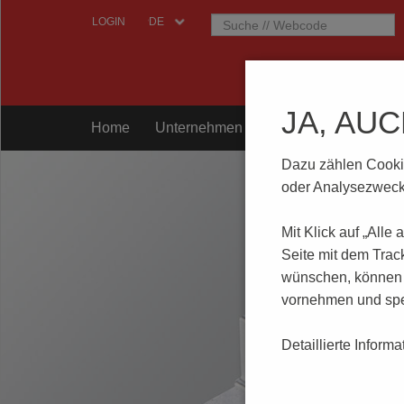
LOGIN
JA, AU
Home
Unternehmen
Komponenten
Prü
Dazu zählen Cookies
oder Analysezwecke
Mit Klick auf „Alle
Seite mit dem Trac
wünschen, können S
vornehmen und spe
Detaillierte Inform