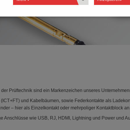
h der Prüftechnik sind ein Markenzeichen unseres Unternehmen
ten (ICT+FT) und Kabelbäumen, sowie Federkontakte als Ladekon
nder – hier als Einzelkontakt oder mehrpoliger Kontaktblock an
ige Anschlüsse wie USB, RJ, HDMI, Lightning und Power und A