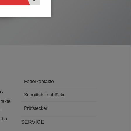
Federkontakte
s.
Schnittstellenblöcke
takte
Prüfstecker
.
udio
SERVICE