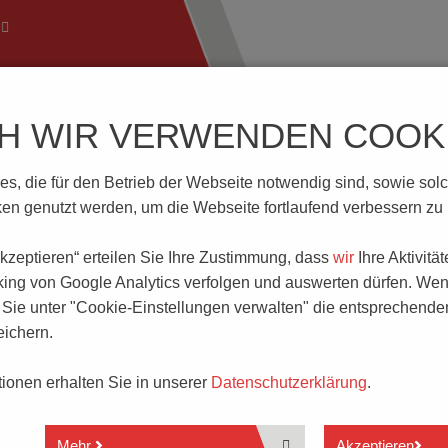
CH WIR VERWENDEN COOKI
ftechnik
Wissenswertes
Download | Service
Branch
, die für den Betrieb der Webseite notwendig sind, sowie solche
n genutzt werden, um die Webseite fortlaufend verbessern zu
 akzeptieren“ erteilen Sie Ihre Zustimmung, dass
wir
Ihre Aktivitä
king von Google Analytics verfolgen und auswerten dürfen. Wen
ie unter "Cookie-Einstellungen verwalten" die entsprechende
ichern.
ationen erhalten Sie in unserer
Datenschutzerklärung
.
Mehr
Akzeptieren