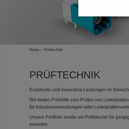
Home
Prüftechnik
PRÜFTECHNIK
Exzellente und innovative Leistungen im Bereic
Wir bieten Prüfstifte zum Prüfen von Leiterplat
für Industrieanwendungen oder Leiterplattenverbi
Unsere Portfolio wurde um Prüfstecker für gäng
erweitert.