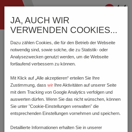
Navigation
JA, AUCH WIR
ein-/ausblenden
VERWENDEN COOKIES...
Home
Wissenswertes
Dazu zählen Cookies, die für den Betrieb der Webseite
notwendig sind, sowie solche, die zu Statistik- oder
Analysezwecken genutzt werden, um die Webseite
WISSENSWERTES
fortlaufend verbessern zu können.
Die PTR HARTMANN GmbH bietet Ihnen innovative
Mit Klick auf „Alle akzeptieren“ erteilen Sie Ihre
technologische Lösungen im Bereich Komponenten und
Zustimmung, dass
wir
Ihre Aktivitäten auf unserer Seite
Prüftechnik. Wir erweitern und erneuern ständig unsere
mit dem Tracking von Google Analytics verfolgen und
Produktpalette um bei aktuellen Trends und Entwicklungen
auswerten dürfen. Wenn Sie das nicht wünschen, können
maßgeblich mitzuwirken. Hier erfahren Sie mehr über die
Sie unter "Cookie-Einstellungen verwalten" die
Technik, Materialien, Zulassungen etc. unserer Produkte.
entsprechenden Einstellungen vornehmen und speichern.
Detaillierte Informationen erhalten Sie in unserer