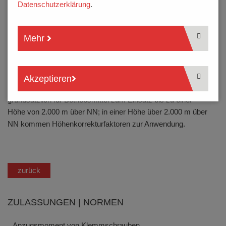
Datenschutzerklärung
.
Schraubbare und schraubenlose Leiterplattenklemmen
der Norm:
EN 60947-7-4
Schraubbare und schraubenlose
Mehr
Leiterplattensteckverbinder der Norm:
EN 61984
Außerdem bildet die
EN 60664-1 / VDE 0110-1
die
wesentlichen Grundlagen für die Isolationskoordination für
Akzeptieren
Betriebsmittel in Niederspannungsanlagen. Diese gilt
grundsätzlich für Betriebsmittel zum Einsatz bis zu einer
Höhe von 2.000 m über NN; in einer Höhe über 2.000 m über
NN kommen Höhenkorrekturfaktoren zur Anwendung.
zurück
ZULASSUNGEN | NORMEN
Anzugsmoment von Klemmschrauben