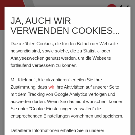
Navigation
JA, AUCH WIR
ein-/ausblenden
VERWENDEN COOKIES...
Home
Wissenswertes
Anschlusstechnik
Zulassungen | Normen
VDE-Zulassung
Dazu zählen Cookies, die für den Betrieb der Webseite
notwendig sind, sowie solche, die zu Statistik- oder
Analysezwecken genutzt werden, um die Webseite
VDE-ZULASSUNG
fortlaufend verbessern zu können.
Mit Klick auf „Alle akzeptieren“ erteilen Sie Ihre
PTR HARTMANN berücksichtigt bei der Entwicklung der
Zustimmung, dass
wir
Ihre Aktivitäten auf unserer Seite
Anschlussklemmen und Steckverbindersysteme alle
mit dem Tracking von Google Analytics verfolgen und
relevanten Normen und Bestimmungen in der jeweils gültigen
auswerten dürfen. Wenn Sie das nicht wünschen, können
Ausführung. Für die VDE-Zulassung kommen drei Normen
Sie unter "Cookie-Einstellungen verwalten" die
zur Anwendung:
entsprechenden Einstellungen vornehmen und speichern.
Schraubbare und schraubenlose Leiterplattenklemmen
der Normen:
EN 60998-1, EN 60998-2-1
,
EN 60998-2-2
Detaillierte Informationen erhalten Sie in unserer