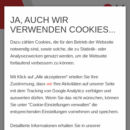
Navigation
JA, AUCH WIR
ein-/ausblenden
VERWENDEN COOKIES...
Home
Wissenswertes
Anschlusstechnik
Zulassungen | Normen
Verschmutzungsgrad 1-4
Dazu zählen Cookies, die für den Betrieb der Webseite
notwendig sind, sowie solche, die zu Statistik- oder
Analysezwecken genutzt werden, um die Webseite
VERSCHMUTZUNGSGRAD
fortlaufend verbessern zu können.
1-4
Mit Klick auf „Alle akzeptieren“ erteilen Sie Ihre
Zustimmung, dass
wir
Ihre Aktivitäten auf unserer Seite
(gemäß
EN 60664-1:2007 / VDE 0110-1
)
mit dem Tracking von Google Analytics verfolgen und
Die Umgebung bestimmt den Einfluß der Verschmutzung auf
auswerten dürfen. Wenn Sie das nicht wünschen, können
die Isolierung.
Sie unter "Cookie-Einstellungen verwalten" die
entsprechenden Einstellungen vornehmen und speichern.
Kleine Luftstrecken können durch feste Teile, Staub oder
Wasser vollkommen überbrückt werden. Soweit
Detaillierte Informationen erhalten Sie in unserer
Verschmutzung in der Mikro-Umgebung vorhanden sein