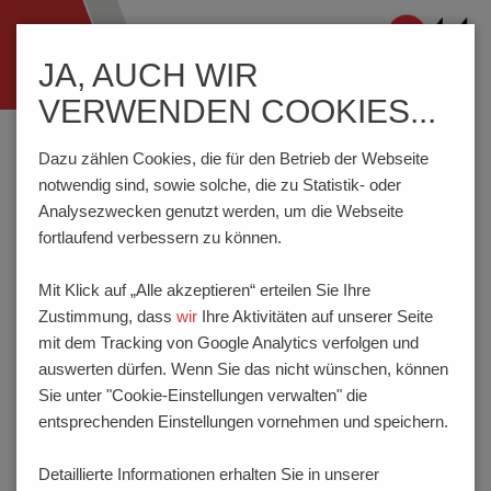
Navigation
JA, AUCH WIR
ein-/ausblenden
VERWENDEN COOKIES...
Home
Wissenswertes
Federkontakte
Qualität | Lebensdauer
Dazu zählen Cookies, die für den Betrieb der Webseite
notwendig sind, sowie solche, die zu Statistik- oder
Analysezwecken genutzt werden, um die Webseite
QUALITÄT | LEBENSDAUER
fortlaufend verbessern zu können.
Federkontakte unterliegen bei ihrem Einsatz hohen
Mit Klick auf „Alle akzeptieren“ erteilen Sie Ihre
Anforderungen hinsichtlich Funktion und Lebensdauer. Die
Zustimmung, dass
wir
Ihre Aktivitäten auf unserer Seite
Herstellung von PTR HARTMANN Federkontakten erfolgt
mit dem Tracking von Google Analytics verfolgen und
von der Entwicklung bis zum Versand nach optimierten
auswerten dürfen. Wenn Sie das nicht wünschen, können
Abläufen. Ein Qualitätssicherungssystem gemäß EN
Sie unter "Cookie-Einstellungen verwalten" die
29001/DIN ISO 9001 garantiert die Prozesssicherheit.
entsprechenden Einstellungen vornehmen und speichern.
Mittels Lastwechselprüfungen werden Untersuchungen zur
Optimierung von Werkstoffen und konstruktiver Ausführung
Detaillierte Informationen erhalten Sie in unserer