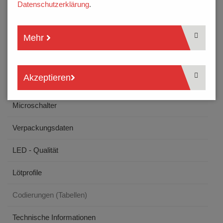
Datenschutzerklärung
.
Mehr
zurück
Akzeptieren
Drehcodierschalter
Microschalter
Verpackungsdaten
LED - Qualität
Lötprofile
Codierungen (Tabellen)
Technische Informationen