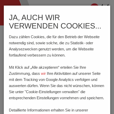
Navigation
JA, AUCH WIR
ein-/ausblenden
VERWENDEN COOKIES...
Home
Wissenswertes
Schalter
Codierungen (Tabellen)
Dazu zählen Cookies, die für den Betrieb der Webseite
notwendig sind, sowie solche, die zu Statistik- oder
Analysezwecken genutzt werden, um die Webseite
CODIERUNGEN
fortlaufend verbessern zu können.
Übersicht über die möglichen Codierungen für
Mit Klick auf „Alle akzeptieren“ erteilen Sie Ihre
Drehcodierschalter
.
Zustimmung, dass
wir
Ihre Aktivitäten auf unserer Seite
mit dem Tracking von Google Analytics verfolgen und
auswerten dürfen. Wenn Sie das nicht wünschen, können
Name
Größe
Typ
Sie unter "Cookie-Einstellungen verwalten" die
entsprechenden Einstellungen vornehmen und speichern.
Codiertabellen
0.48 MB
PDF
Detaillierte Informationen erhalten Sie in unserer
Download