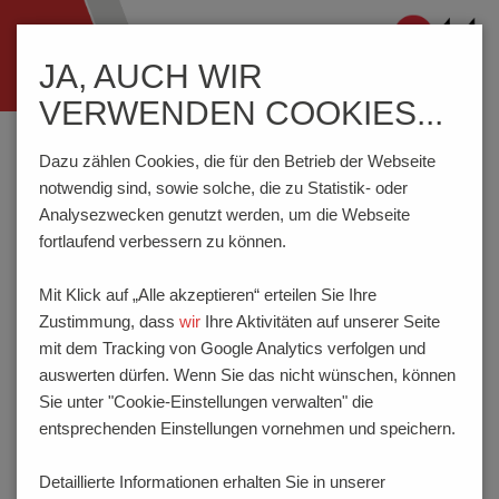
Navigation
JA, AUCH WIR
ein-/ausblenden
VERWENDEN COOKIES...
Home
Wissenswertes
Schalter
Zulassungen | Normen Schalter
CE - Kennzeichnung
Dazu zählen Cookies, die für den Betrieb der Webseite
notwendig sind, sowie solche, die zu Statistik- oder
Analysezwecken genutzt werden, um die Webseite
CE - KENNZEICHNUNG
fortlaufend verbessern zu können.
Mit Klick auf „Alle akzeptieren“ erteilen Sie Ihre
Die CE-Kennzeichnung ist eine Kennzeichnung nach
Zustimmung, dass
wir
Ihre Aktivitäten auf unserer Seite
europäischem Recht für bestimmte Produkte in
mit dem Tracking von Google Analytics verfolgen und
Zusammenhang mit der Produktsicherheit. Dieses Zeichen
auswerten dürfen. Wenn Sie das nicht wünschen, können
wurde vorrangig geschaffen, um im freien Warenverkehr dem
Sie unter "Cookie-Einstellungen verwalten" die
Endverbraucher sichere Produkte innerhalb der Europäischen
entsprechenden Einstellungen vornehmen und speichern.
Union zu gewährleisten. Durch die Anbringung der CE-
Kennzeichnung bestätigt der Hersteller, dass das Produkt die
Detaillierte Informationen erhalten Sie in unserer
entsprechenden geltenden europäischen Richtlinien erfüllt.